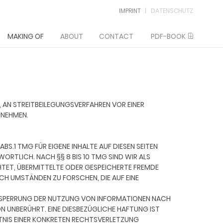
IMPRINT
DATENSCHUTZ
MAKING OF
ABOUT
CONTACT
PDF-BOOK
, AN STREITBEILEGUNGSVERFAHREN VOR EINER
UNEHMEN.
ABS.1 TMG FÜR EIGENE INHALTE AUF DIESEN SEITEN
RTLICH. NACH §§ 8 BIS 10 TMG SIND WIR ALS
HTET, ÜBERMITTELTE ODER GESPEICHERTE FREMDE
H UMSTÄNDEN ZU FORSCHEN, DIE AUF EINE
 SPERRUNG DER NUTZUNG VON INFORMATIONEN NACH
ON UNBERÜHRT. EINE DIESBEZÜGLICHE HAFTUNG IST
TNIS EINER KONKRETEN RECHTSVERLETZUNG